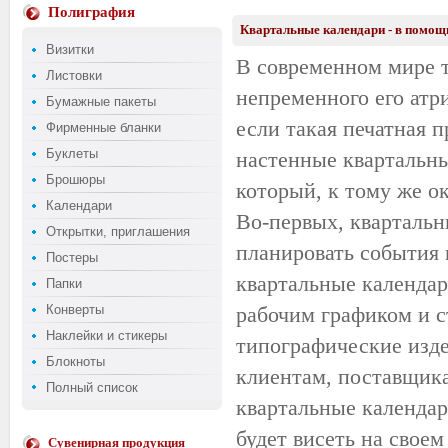
Полиграфия
Квартальные календари - в помощ
Визитки
В современном мире т
Листовки
непременного его атр
Бумажные пакеты
если такая печатная 
Фирменные бланки
Буклеты
настенные квартальные
Брошюры
который, к тому же о
Календари
Во-первых, квартальн
Открытки, приглашения
планировать события 
Постеры
квартальные календар
Папки
Конверты
рабочим графиком и с
Наклейки и стикеры
типографические изде
Блокноты
клиентам, поставщика
Полный список
квартальные календар
будет висеть на своем 
Сувенирная продукция