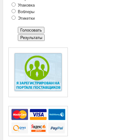
Упаковка
Воблеры
Этикетки