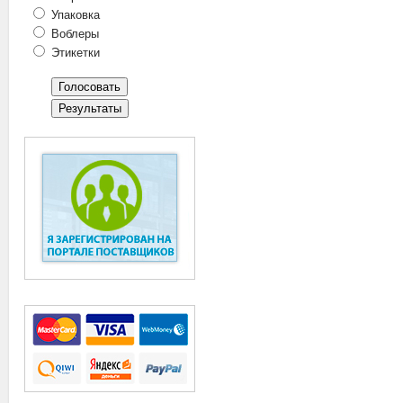
Упаковка
Воблеры
Этикетки