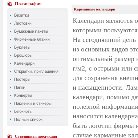
Полиграфия
Карманные календари
Визитки
Календари являются 
Листовки
которыми пользуются 
Бумажные пакеты
На сегодняшний день 
Фирменные бланки
Буклеты
из основных видов эт
Брошюры
оптимальный размер к
Календари
г/м2, с острыми или 
Открытки, приглашения
для сохранения внешн
Постеры
и насыщенности. Лами
Папки
Конверты
календари, помимо да
Наклейки и стикеры
полезной информации.
Блокноты
наносится календарна
Полный список
быть логотип фирмы ил
случае карманные ка
Сувенирная продукция