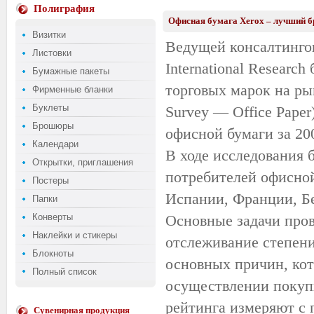
Полиграфия
Офисная бумага Xerox – лучший б
Визитки
Ведущей консалтинго
Листовки
International Researc
Бумажные пакеты
торговых марок на ры
Фирменные бланки
Буклеты
Survey — Office Pape
Брошюры
офисной бумаги за 200
Календари
В ходе исследования
Открытки, приглашения
потребителей офисной
Постеры
Испании, Франции, Бе
Папки
Конверты
Основные задачи пров
Наклейки и стикеры
отслеживание степени
Блокноты
основных причин, кот
Полный список
осуществлении покуп
рейтинга измеряют с 
Сувенирная продукция