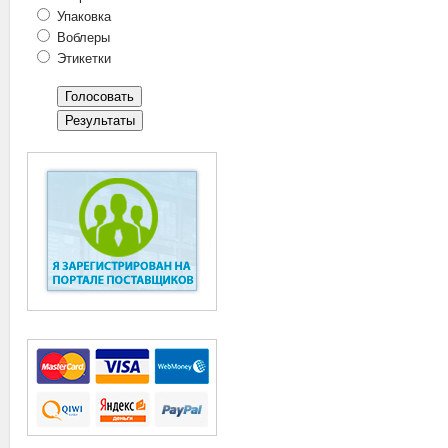
Упаковка
Воблеры
Этикетки