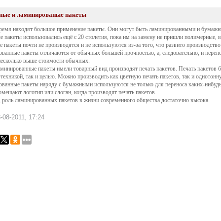
ые и ламинированые пакеты
ремя находят большое применение пакеты. Они могут быть ламинированными и бумаж
 пакеты использовались ещё с 20 столетия, пока им на замену не пришли полимерные, 
 пакеты почти не производятся и не используются из-за того, что развито производств
ванные пакеты отличаются от обычных большей прочностью, а, следовательно, и пере
несколько выше стоимости обычных.
минированные пакеты имели товарный вид производят печать пакетов. Печать пакетов б
 техникой, так и целью. Можно производить как цветную печать пакетов, так и однотонн
ванные пакеты наряду с бумажными используются не только для переноса каких-нибудь 
омещают логотип или слоган, когда производят печать пакетов.
 роль ламинированных пакетов в жизни современного общества достаточно высока.
-08-2011, 17:24