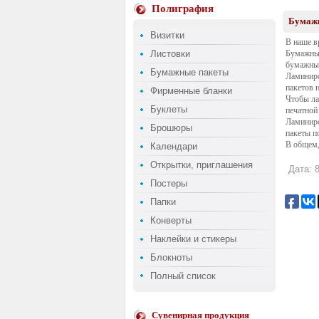
Полиграфия
Бумажн
Визитки
В наше в
Листовки
Бумажные
бумажные
Бумажные пакеты
Ламиниро
пакетов 
Фирменные бланки
Чтобы ла
Буклеты
печатной
Ламиниро
Брошюры
пакеты п
В общем,
Календари
Открытки, приглашения
Дата: 8
Постеры
Папки
Конверты
Наклейки и стикеры
Блокноты
Полный список
Сувенирная продукция