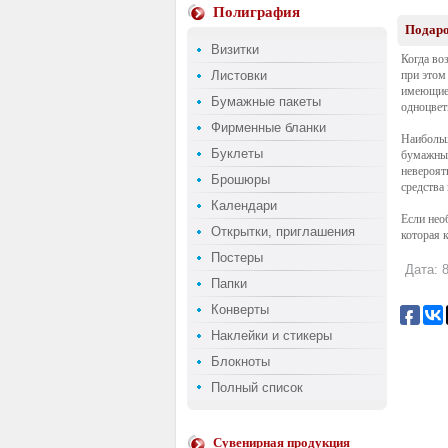
Полиграфия
Подаро
Визитки
Когда во
Листовки
при этом
имеющие 
Бумажные пакеты
одноцвет
Фирменные бланки
Наибольш
Буклеты
бумажные
невероят
Брошюры
средства
Календари
Если нео
Открытки, приглашения
которая 
Постеры
Дата: 8
Папки
Конверты
Наклейки и стикеры
Блокноты
Полный список
Сувенирная продукция