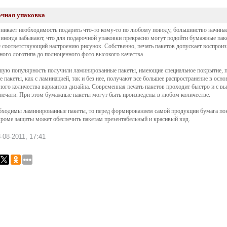
чная упаковка
зникает необходимость подарить что-то кому-то по любому поводу, большинство начинае
 иногда забывают, что для подарочной упаковки прекрасно могут подойти бумажные пак
соответствующий настроению рисунок. Собственно, печать пакетов допускает воспроизв
ного логотипа до полноценного фото высокого качества.
ую популярность получили ламинированные пакеты, имеющие специальное покрытие, 
 пакеты, как с ламинацией, так и без нее, получают все большее распространение в осн
ного количества вариантов дизайна. Современная печать пакетов проходит быстро и с 
 печати. При этом бумажные пакеты могут быть произведены в любом количестве.
бходимы ламинированные пакеты, то перед формированием самой продукции бумага по
кроме защиты может обеспечить пакетам презентабельный и красивый вид.
-08-2011, 17:41