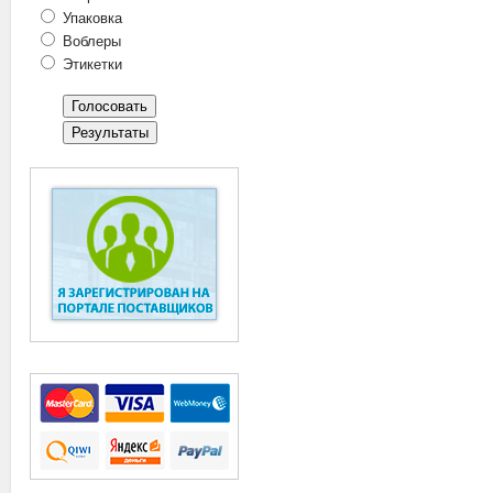
Упаковка
Воблеры
Этикетки