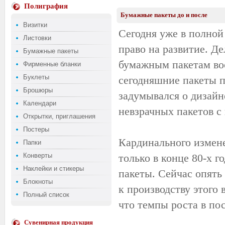
Полиграфия
Бумажные пакеты до и после
Визитки
Сегодня уже в полной
Листовки
право на развитие. Де
Бумажные пакеты
бумажным пакетам воо
Фирменные бланки
Буклеты
сегодняшние пакеты по
Брошюры
задумывался о дизайн
Календари
невзрачных пакетов с
Открытки, приглашения
Постеры
Кардинального измен
Папки
Конверты
только в конце 80-х г
Наклейки и стикеры
пакеты. Сейчас опят
Блокноты
к производству этого 
Полный список
что темпы роста в пос
Сувенирная продукция