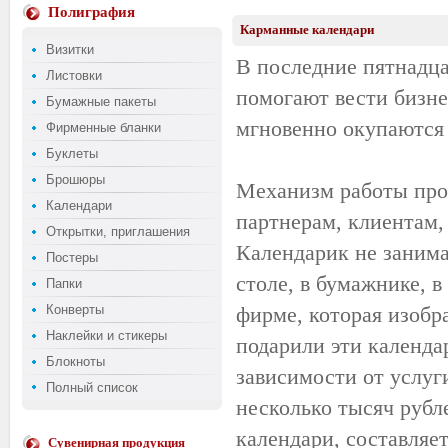
Полиграфия
Карманные календари
Визитки
В последние пятнадца
Листовки
помогают вести бизне
Бумажные пакеты
мгновенно окупаются
Фирменные бланки
Буклеты
Брошюры
Механизм работы прос
Календари
партнерам, клиентам, 
Открытки, приглашения
Календарик не занима
Постеры
столе, в бумажнике, 
Папки
Конверты
фирме, которая изобр
Наклейки и стикеры
подарили эти календар
Блокноты
зависимости от услуги
Полный список
несколько тысяч рубл
календари, составляе
Сувенирная продукция