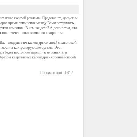
их ненавязчивой рекламы. Представьте, допустим
оторое время отношения между Вами потерялись,
ругая компания. В чем же дело? А дело в том, что
ут появляется новая компания с хорошим
ас - подарить им календарь со своей символикой.
етности в контролирующие органы. Этот
 будет постоянно перед глазам клиента, а
 образом квартальные календари - хороший способ
Просмотров: 1817