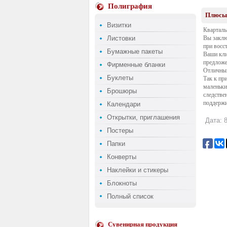
Полиграфия
Плюсы 
Визитки
Кварталь
Листовки
Вы заклю
при восс
Бумажные пакеты
Ваши кли
предложен
Фирменные бланки
Отличный
Буклеты
Так к пр
маленьки
Брошюры
следстве
поддержи
Календари
Открытки, приглашения
Дата: 8
Постеры
Папки
Конверты
Наклейки и стикеры
Блокноты
Полный список
Сувенирная продукция