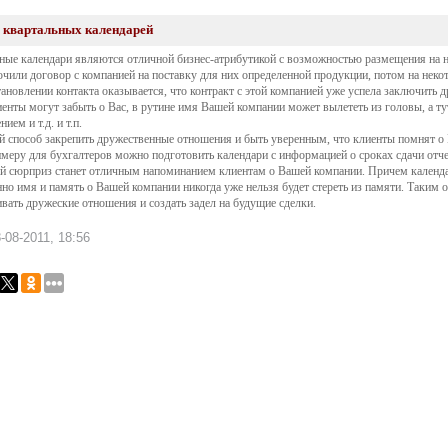
квартальных календарей
ные календари являются отличной бизнес-атрибутикой с возможностью размещения на н
чили договор с компанией на поставку для них определенной продукции, потом на нек
тановлении контакта оказывается, что контракт с этой компанией уже успела заключить д
енты могут забыть о Вас, в рутине имя Вашей компании может вылететь из головы, а т
ием и т.д. и т.п.
 способ закрепить дружественные отношения и быть уверенным, что клиенты помнят о В
имеру для бухгалтеров можно подготовить календари с информацией о сроках сдачи отч
й сюрприз станет отличным напоминанием клиентам о Вашей компании. Причем календарь
нно имя и память о Вашей компании никогда уже нельзя будет стереть из памяти. Таким
вать дружеские отношения и создать задел на будущие сделки.
-08-2011, 18:56