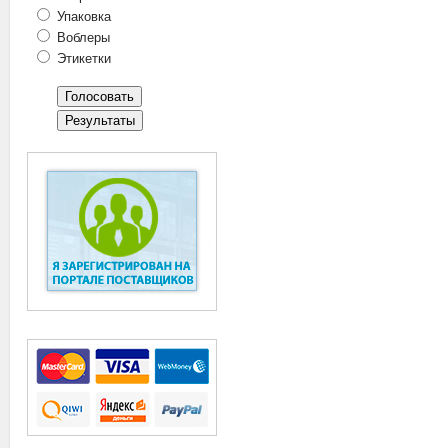
Упаковка
Воблеры
Этикетки