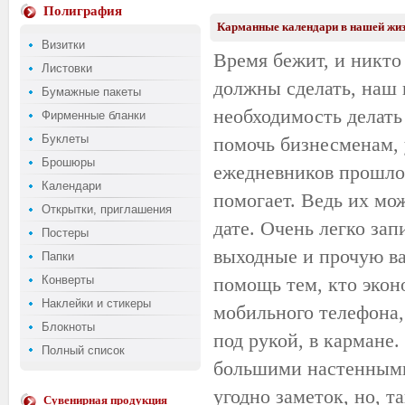
Полиграфия
Карманные календари в нашей жиз
Визитки
Время бежит, и никто 
Листовки
должны сделать, наш 
Бумажные пакеты
необходимость делать
Фирменные бланки
Буклеты
помочь бизнесменам, 
Брошюры
ежедневников прошло.
Календари
помогает. Ведь их мо
Открытки, приглашения
дате. Очень легко зап
Постеры
выходные и прочую в
Папки
Конверты
помощь тем, кто экон
Наклейки и стикеры
мобильного телефона,
Блокноты
под рукой, в кармане.
Полный список
большими настенными
угодно заметок, но, т
Сувенирная продукция