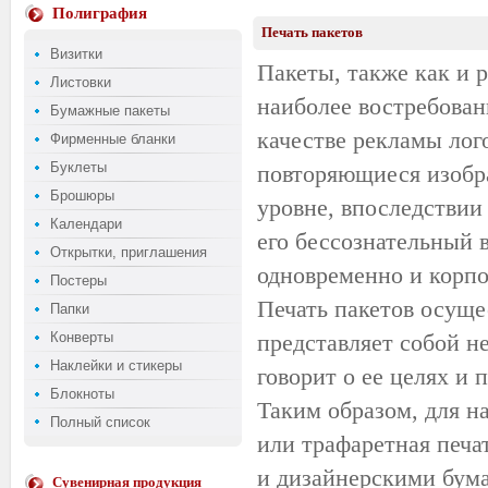
Полиграфия
Печать пакетов
Визитки
Пакеты, также как и 
Листовки
наиболее востребова
Бумажные пакеты
качестве рекламы лог
Фирменные бланки
Буклеты
повторяющиеся изобр
Брошюры
уровне, впоследствии
Календари
его бессознательный 
Открытки, приглашения
одновременно и корп
Постеры
Печать пакетов осуще
Папки
Конверты
представляет собой н
Наклейки и стикеры
говорит о ее целях и
Блокноты
Таким образом, для н
Полный список
или трафаретная печа
и дизайнерскими бума
Сувенирная продукция