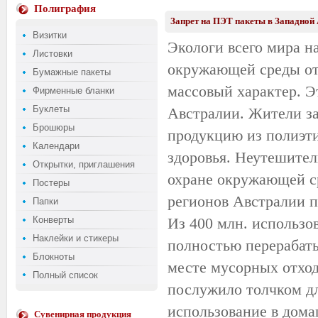
Полиграфия
Запрет на ПЭТ пакеты в Западной
Визитки
Экологи всего мира н
Листовки
окружающей среды отх
Бумажные пакеты
массовый характер. Э
Фирменные бланки
Буклеты
Австралии. Жители за
Брошюры
продукцию из полиэти
Календари
здоровья. Неутешител
Открытки, приглашения
охране окружающей ср
Постеры
регионов Австралии 
Папки
Конверты
Из 400 млн. использо
Наклейки и стикеры
полностью перерабаты
Блокноты
месте мусорных отход
Полный список
послужило толчком дл
использование в дома
Сувенирная продукция