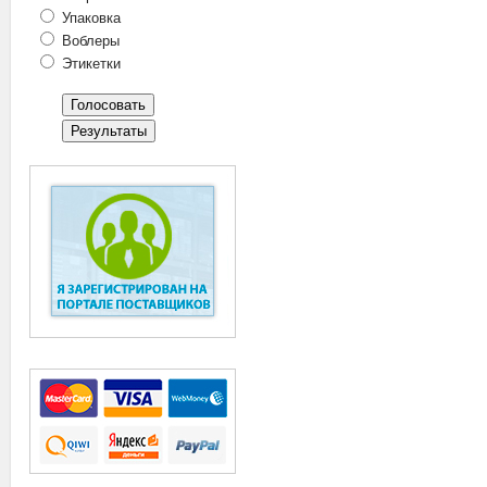
Упаковка
Воблеры
Этикетки