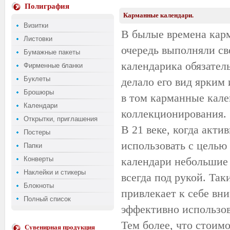
Полиграфия
Карманные календари.
Визитки
В былые времена карм
Листовки
очередь выполняли св
Бумажные пакеты
календарика обязател
Фирменные бланки
Буклеты
делало его вид ярким
Брошюры
в том карманные кале
Календари
коллекционирования.
Открытки, приглашения
В 21 веке, когда акти
Постеры
использовать с целью
Папки
Конверты
календари небольшие 
Наклейки и стикеры
всегда под рукой. Та
Блокноты
привлекает к себе вн
Полный список
эффективно использов
Тем более, что стоимо
Сувенирная продукция