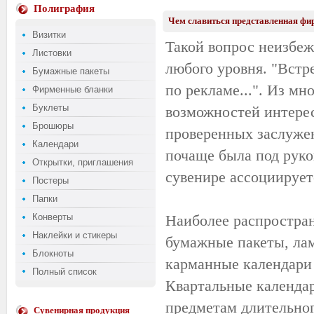
Полиграфия
Чем славиться представленная фи
Визитки
Такой вопрос неизбеж
Листовки
любого уровня. "Встре
Бумажные пакеты
по рекламе...". Из м
Фирменные бланки
Буклеты
возможностей интере
Брошюры
проверенных заслужен
Календари
почаще была под руко
Открытки, приглашения
сувенире ассоциируе
Постеры
Папки
Конверты
Наиболее распростран
Наклейки и стикеры
бумажные пакеты, ла
Блокноты
карманные календари 
Полный список
Квартальные календар
предметам длительног
Сувенирная продукция