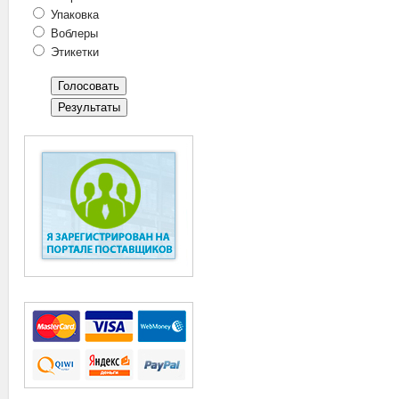
Упаковка
Воблеры
Этикетки