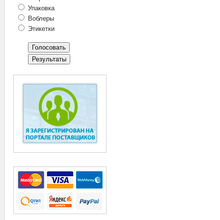
Упаковка
Воблеры
Этикетки