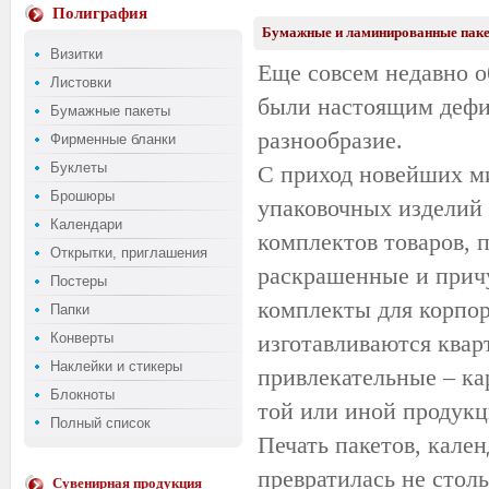
Полиграфия
Бумажные и ламинированные пакеты
Визитки
Еще совсем недавно 
Листовки
были настоящим дефиц
Бумажные пакеты
разнообразие.
Фирменные бланки
Буклеты
С приход новейших м
Брошюры
упаковочных изделий 
Календари
комплектов товаров, 
Открытки, приглашения
раскрашенные и прич
Постеры
комплекты для корпор
Папки
Конверты
изготавливаются квар
Наклейки и стикеры
привлекательные – ка
Блокноты
той или иной продукц
Полный список
Печать пакетов, кален
превратилась не столь
Сувенирная продукция