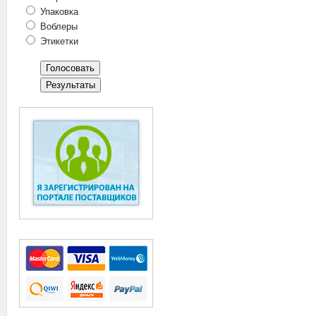
Упаковка
Воблеры
Этикетки