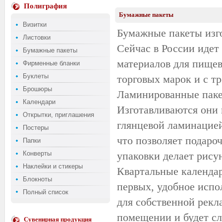
Полиграфия
Бумажные пакеты
Визитки
Бумажные пакеты изг
Листовки
Сейчас в России идет
Бумажные пакеты
материалов для пищев
Фирменные бланки
Буклеты
торговых марок и с т
Брошюры
Ламинированные паке
Календари
Изготавливаются они 
Открытки, приглашения
глянцевой ламинацией
Постеры
что позволяет подаро
Папки
Конверты
упаковки делает рису
Наклейки и стикеры
Квартальные календар
Блокноты
первых, удобное испо
Полный список
для собственной рекл
помещении и будет с
Сувенирная продукция