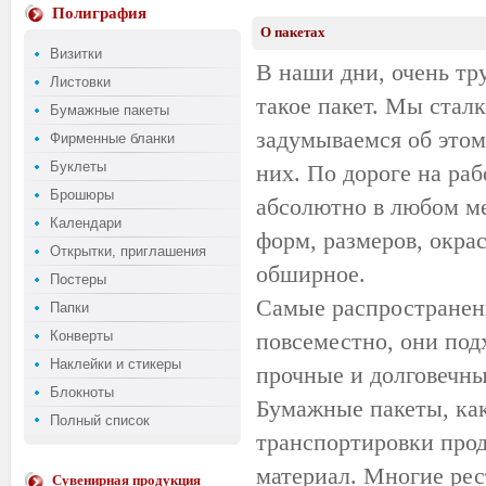
Полиграфия
О пакетах
Визитки
В наши дни, очень тру
Листовки
такое пакет. Мы сталк
Бумажные пакеты
задумываемся об этом
Фирменные бланки
Буклеты
них. По дороге на раб
Брошюры
абсолютно в любом ме
Календари
форм, размеров, окрас
Открытки, приглашения
обширное.
Постеры
Самые распространен
Папки
Конверты
повсеместно, они под
Наклейки и стикеры
прочные и долговечны
Блокноты
Бумажные пакеты, как
Полный список
транспортировки прод
материал. Многие рес
Сувенирная продукция