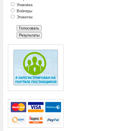
Упаковка
Воблеры
Этикетки