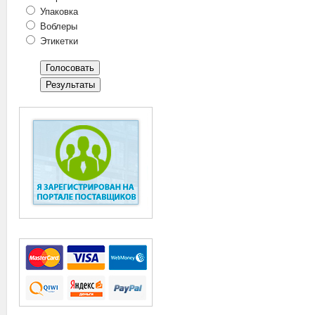
Упаковка
Воблеры
Этикетки