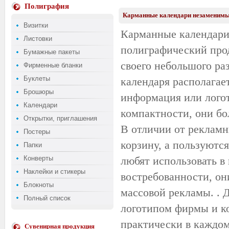
Полиграфия
Карманные календари незаменимы
Визитки
Карманные календари
Листовки
полиграфический прод
Бумажные пакеты
своего небольшого раз
Фирменные бланки
Буклеты
календаря располагает
Брошюры
информация или логот
Календари
компактности, они бо
Открытки, приглашения
В отличии от рекламн
Постеры
корзину, а пользуются
Папки
Конверты
любят использовать в
Наклейки и стикеры
востребованности, о
Блокноты
массовой рекламы. . 
Полный список
логотипом фирмы и к
практически в каждом
Сувенирная продукция