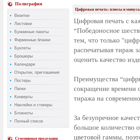
Полиграфия
Цифровая печать: плюсы и минус
Визитки
Цифровая печать с ка
Листовки
“Победоносное шестви
Бумажные пакеты
тем, что только "циф
Фирменные бланки
Буклеты
распечатывая тираж з
Брошюры
оценить качество изде
Календари
Открытки, приглашения
Преимущества “цифры”
Постеры
сокращение времени о
Папки
Конверты
тиража на современно
Наклейки и стикеры
Блокноты
За безупречное качес
Полный список
большое количество о
цветовой гаммы, поэт
Сувенирная продукция