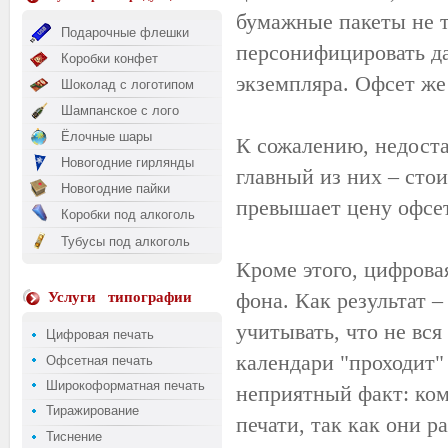
бумажные пакеты не т
Подарочные флешки
персонифицировать да
Коробки конфет
экземпляра. Офсет же
Шоколад с логотипом
Шампанское с лого
Ёлочные шары
К сожалению, недоста
Новогодние гирлянды
главный из них – сто
Новогодние пайки
превышает цену офсет
Коробки под алкоголь
Тубусы под алкоголь
Кроме этого, цифрова
фона. Как результат –
Услуги
типографии
учитывать, что не вся
Цифровая печать
календари "проходит
Офсетная печать
Широкоформатная печать
неприятный факт: ко
Тиражирование
печати, так как они 
Тиснение