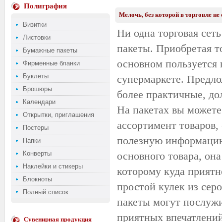
Полиграфия
Мелочь, без которой в торговле не 
Визитки
Ни одна торговая сеть
Листовки
пакеты. Приобретая т
Бумажные пакеты
основном пользуется 
Фирменные бланки
Буклеты
супермаркете. Предло
Брошюры
более практичные, до
Календари
На пакетах вы можете
Открытки, приглашения
ассортимент товаров,
Постеры
полезную информацию.
Папки
Конверты
основного товара, она
Наклейки и стикеры
которому куда приятн
Блокноты
простой кулек из сер
Полный список
пакеты могут послужи
приятных впечатлений
Сувенирная продукция