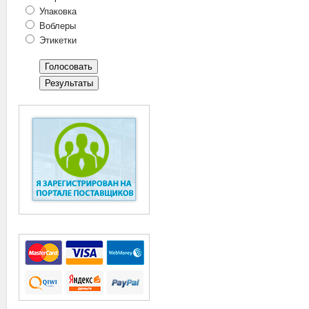
Упаковка
Воблеры
Этикетки