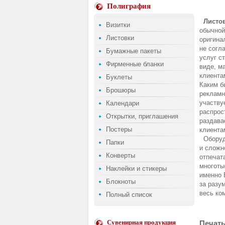
Полиграфия
Листо
Визитки
обычной
Листовки
оригина
не согл
Бумажные пакеты
услуг с
Фирменные бланки
виде, м
клиента
Буклеты
Каким б
Брошюры
рекламн
участву
Календари
распрос
Открытки, приглашения
раздава
Постеры
клиента
Оборудо
Папки
и сложн
Конверты
отпечат
многоты
Наклейки и стикеры
именно 
Блокноты
за разу
весь ко
Полный список
Сувенирная продукция
Печать