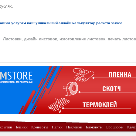
рублях.
вашим услугам наш уникальный онлайн калькулятор расчета заказа.
Листовки, дизайн листовок, изготовление листовок, печать листов
крытки
Бланки
Конверты
Папки
Наклейки
Блокноты
Брошюры
Кале