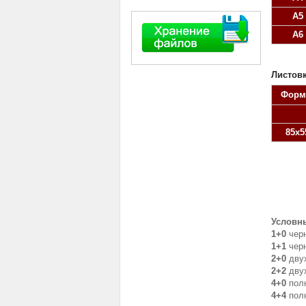
А5
А6
Листовк
Форм
85х5
Условн
1+0
черн
1+1
черн
2+0
двух
2+2
двух
4+0
полн
4+4
полн