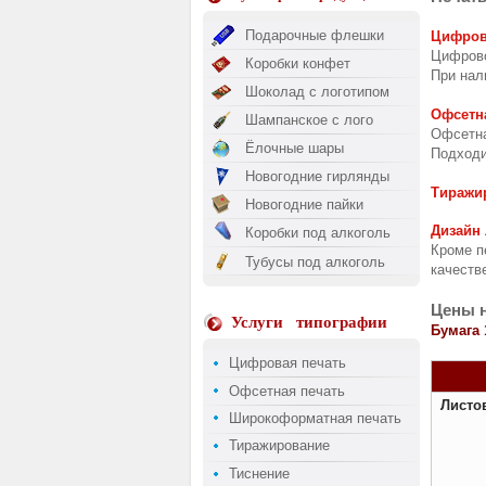
Подарочные флешки
Цифров
Цифрово
Коробки конфет
При нал
Шоколад с логотипом
Офсетн
Шампанское с лого
Офсетна
Ёлочные шары
Подходи
Новогодние гирлянды
Тиражи
Новогодние пайки
Дизайн
Коробки под алкоголь
Кроме п
Тубусы под алкоголь
качеств
Цены н
Услуги
типографии
Бумага
Цифровая печать
Офсетная печать
Листов
Широкоформатная печать
Тиражирование
Тиснение