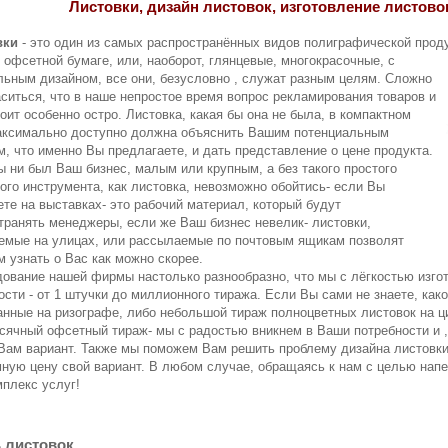
Листовки, дизайн листовок, изготовление листовок
вки
- это один из самых распространённых видов полиграфической прод
 офсетной бумаге, или, наоборот, глянцевые, многокрасочные, с
льным дизайном, все они, безусловно , служат разным целям. Сложно
аситься, что в наше непростое время вопрос рекламирования товаров и
тоит особенно остро. Листовка, какая бы она не была, в компактном
аксимально доступно должна объяснить Вашим потенциальным
м, что именно Вы предлагаете, и дать представление о цене продукта.
ы ни был Ваш бизнес, малым или крупным, а без такого простого
ого инструмента, как листовка, невозможно обойтись- если Вы
ете на выставках- это рабочий материал, который будут
транять менеджеры, если же Ваш бизнес невелик- листовки,
емые на улицах, или рассылаемые по почтовым ящикам позволят
м узнать о Вас как можно скорее.
вание нашей фирмы настолько разнообразно, что мы с лёгкостью изгот
ости - от 1 штучки до миллионного тиража. Если Вы сами не знаете, как
анные на ризографе, либо небольшой тираж полноцветных листовок на ц
сячный офсетный тираж- мы с радостью вникнем в Ваши потребности и 
Вам вариант. Также мы поможем Вам решить проблему дизайна листовки
мную цену свой вариант. В любом случае, обращаясь к нам с целью нап
мплекс услуг!
 листовок