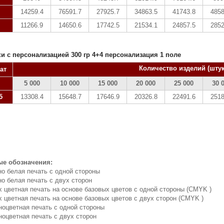
14259.4
76591.7
27925.7
34863.5
41743.8
4858
11266.9
14650.6
17742.5
21534.1
24857.5
2852
и с персонализацией 300 гр 4+4 персонализация 1 поле
Количество изделий (штук
ат
5 000
10 000
15 000
20 000
25 000
30 
5
13308.4
15648.7
17646.9
20326.8
22491.6
2518
ые обозначения:
о белая печать с одной стороны
о белая печать с двух сторон
 цветная печать на основе базовых цветов с одной стороны (CMYK )
 цветная печать на основе базовых цветов с двух сторон (CMYK )
оцветная печать с одной стороны
оцветная печать с двух сторон