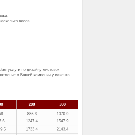
роки.
несколько часов
Вам услуги по дизайну листовок.
атление о Вашей компании у клиента.
00
200
300
58
885.3
1070.9
3.6
1247.4
1547.9
9.5
1733.4
2143.4