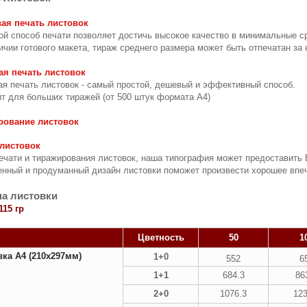
ая печать листoвoк
й способ печати позволяет достичь высокое качество в минимальные с
ичии готового макета, тираж среднего размера может быть отпечатан за 
ая печать лиcтoвок
я печать листовок - самый простой, дешевый и эффективный способ.
т для больших тиражей (от 500 штук формата A4)
рование листовок
 листовок
ечати и тиражирования листовок, наша типография может предоставить 
енный и продуманный дизайн листовки поможет произвести хорошее впеч
а листовки
115 гр
Цветность
50
1
ка А4 (210х297мм)
1+0
552
6
1+1
684.3
86
2+0
1076.3
123