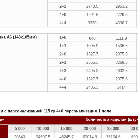
2+2
2748.5
2953.2
4+0
1991.6
2729.5
4+4
3330
4636.7
ка А6 (148х105мм)
1+0
848
1111.9
1+1
1095.9
1536.6
2+0
1527.7
2075.6
2+1
2356.3
3269.3
2+2
2405.3
2832.5
4+0
1527.7
2075.6
4+4
2405.3
3414
и с персонализацией 115 гр 4+0 персонализация 1 поле
Количество изделий (штук
ат
5 000
10 000
15 000
20 000
25 000
30 
20840
34607.5
48245.7
62014.9
76164.6
899