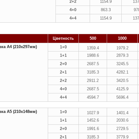
2+2
1154.9
137
4+0
863.3
97
4+4
1154.9
137
Цветность
500
1000
ка А4 (210х297мм)
1+0
1359.4
1979.2
1+1
1988.6
2879.3
2+0
2687.5
3245.5
2+1
3185.3
4282.1
2+2
2911.2
3420.5
4+0
2687.5
4125.9
4+4
4594.7
5696.4
ка А5 (210х148мм)
1+0
1027.9
1401.4
1+1
1452.6
2030.6
2+0
1991.6
2729.5
2+1
3185.3
3779.9