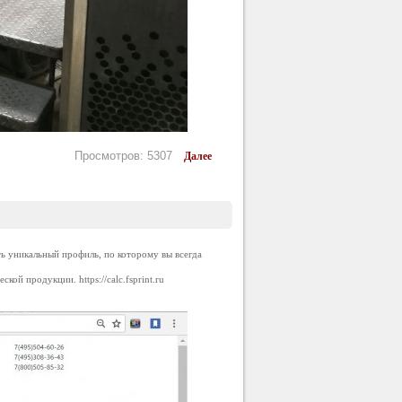
Просмотров: 5307
Далее
ть уникальный профиль, по которому вы всегда
ческой продукции.
https://calc.fsprint.ru