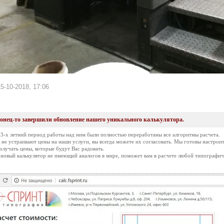
5-10-2018, 17:06
нец-то завершили обновление нашего уникального калькулятора.
 3-х летний период работы над ним были полностью переработаны все алгоритмы расчета.
 не устраивают цены на наши услуги, вы всегда можете их согласовать. Мы готовы настрои
олучать цены, которые будут Вас радовать.
 новый калькулятор не имеющий аналогов в мире, поможет вам в расчете любой типографи