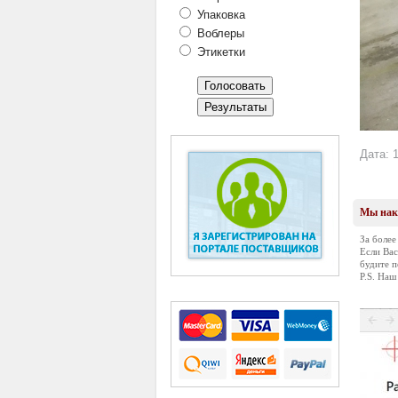
Упаковка
Воблеры
Этикетки
Дата: 1
Мы нако
За более
Если Вас
будите п
P.S. Наш