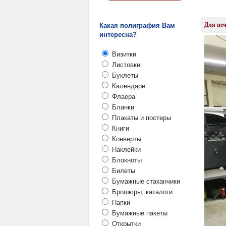
Для печ
Какая полиграфия Вам
интересна?
Визитки
Листовки
Буклеты
Календари
Флаера
Бланки
Плакаты и постеры
Книги
Конверты
Наклейки
Блокноты
Билеты
Бумажные стаканчики
Брошюры, каталоги
Папки
Бумажные пакеты
Открытки