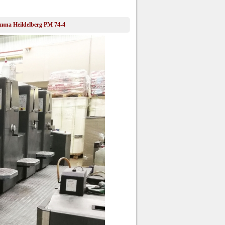
на Heildelberg PM 74-4