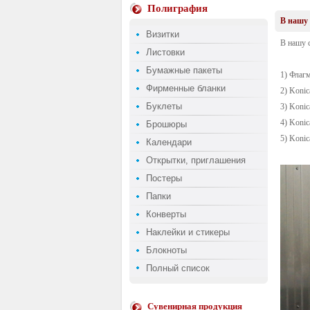
Полиграфия
В нашу 
Визитки
В нашу с
Листовки
Бумажные пакеты
1) Флагм
Фирменные бланки
2) Koni
Буклеты
3) Koni
4) Koni
Брошюры
5) Koni
Календари
Открытки, приглашения
Постеры
Папки
Конверты
Наклейки и стикеры
Блокноты
Полный список
Сувенирная продукция