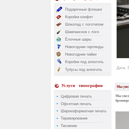
Подарочные флешки
Коробки конфет
Шоколад с логотипом
Шампанское с лого
Ёлочные шары
Новогодние гирлянды
Новогодние пайки
Коробки под алкоголь
Дата: 3
Тубусы под алкоголь
Услуги
типографии
Мы уве
Мы увел
Цифровая печать
брошюро
Офсетная печать
Широкоформатная печать
Тиражирование
Тиснение