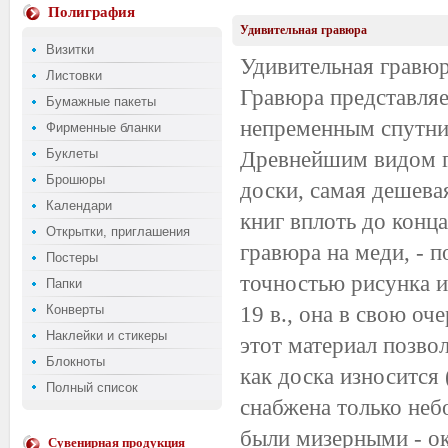
Полиграфия
Удивительная гравюра
Визитки
Удивительная гравю
Листовки
Гравюра представляет
Бумажные пакеты
непременным спутник
Фирменные бланки
Буклеты
Древнейшим видом гр
Брошюры
доски, самая дешева
Календари
книг вплоть до конца
Открытки, приглашения
гравюра на меди, - 
Постеры
точностью рисунка и 
Папки
Конверты
19 в., она в свою оч
Наклейки и стикеры
этот материал позвол
Блокноты
как доска износится 
Полный список
снабжена только неб
были мизерными - ок
Сувенирная продукция