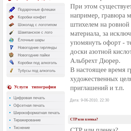
При этом существует
Подарочные флешки
например, гравюра м
Коробки конфет
штихелем на ровной 
Шоколад с логотипом
материала, за исклю
Шампанское с лого
Ёлочные шары
упомянуть офорт - т
Новогодние гирлянды
доски азотной кисло
Новогодние пайки
Альбрехт Дюрер.
Коробки под алкоголь
В настоящее время г
Тубусы под алкоголь
художественных целя
приглашений и т.п.
Услуги
типографии
Цифровая печать
Дата: 9-06-2010, 22:30
Офсетная печать
Широкоформатная печать
CTP или пленка?
Тиражирование
Тиснение
CTP или пленка?