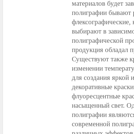
материалов будет за
полиграфии бывают р
флексографические, к
выбирают в зависимос
полиграфической про
продукция обладал п
Существуют также кр
изменении температ
для создания яркой 
декоративные краски
флуоресцентные крас
насыщенный свет. Од
полиграфии являются
современной полигра
различных эффектов 