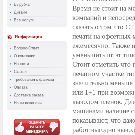
Вырубка
Время не стоит на м
Дизайн
компаний и непосре
Все услуги
сказать о том что CT
печати на офсетных 
Информация
ежемесячно. Также н
Вопрос-Ответ
уменьшить штат типо
О компании
Стоит отметить что 
Новости
Статьи
печатном участке ти
Требования к файлам
значительно меньше 
Оплата
или 1+1 при возможн
Доставка заказа
выводом пленок. Дл
Наши вакансии
машинами наличие св
показывают, что даж
работ выгодно вывод