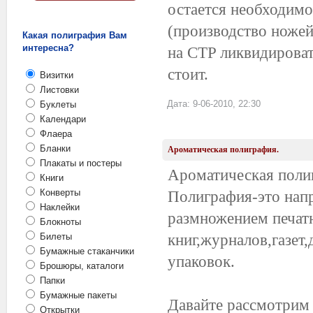
остается необходим
(производство ножей
Какая полиграфия Вам
интересна?
на CTP ликвидироват
стоит.
Визитки
Листовки
Дата: 9-06-2010, 22:30
Буклеты
Календари
Флаера
Бланки
Ароматическая полиграфия.
Плакаты и постеры
Ароматическая поли
Книги
Конверты
Полиграфия-это нап
Наклейки
размножением печат
Блокноты
Билеты
книг,журналов,газет
Бумажные стаканчики
упаковок.
Брошюры, каталоги
Папки
Бумажные пакеты
Давайте рассмотрим
Открытки